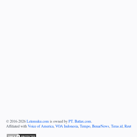
© 2016-
2026
Lelemuku.com
is owned by
PT. Batlax.com
.
Affiliated with
Voice of America
,
VOA Indonesia
,
Tempo
,
BenarNews
,
Teras.id
,
Reuters