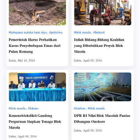
Pemerintah Harus Perhatikan
Inilah Bidang-Bidang Keahlian
Kasus Penyeludupan Emas dari
yang Dibutuhkan Proyek Blok
Pulau Romang
Masela
Kemenristekdikti Gandeng
DPR RI Nilai Blok Maselah Pantas
Perguruan Siapkan Tenaga Blok
Dibangun Onshore
Masela