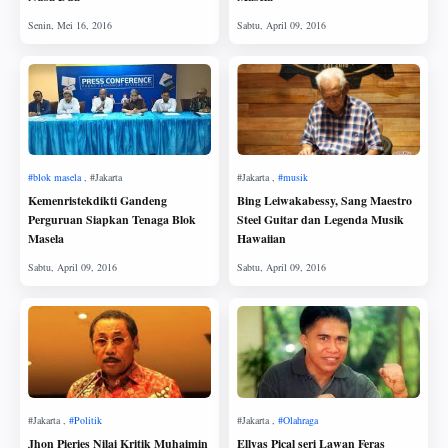
Kemenristekdikti Gandeng
Bing Leiwakabessy, Sang Maestro
Perguruan Siapkan Tenaga Blok
Steel Guitar dan Legenda Musik
Masela
Hawaiian
Jhon Pieries Nilai Kritik Muhaimin
Ellyas Pical seri Lawan Feras