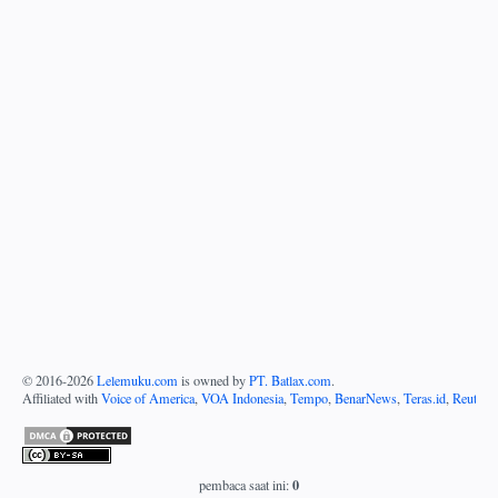
© 2016-
2026
Lelemuku.com
is owned by
PT. Batlax.com
.
Affiliated with
Voice of America
,
VOA Indonesia
,
Tempo
,
BenarNews
,
Teras.id
,
Reuters
0
pembaca saat ini: