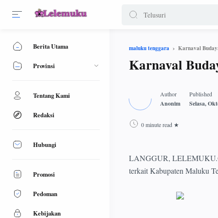
Berita Utama
Karnaval Buday
maluku tenggara
Karnaval Buda
Provinsi
Tentang Kami
Redaksi
0 minute read
Hubungi
LANGGUR, LELEMUKU.COM - 
terkait Kabupaten Maluku T
Promosi
Pedoman
Kebijakan