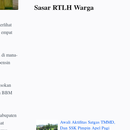
Sasar RTLH Warga
erlihat
n empat
 di mana-
bensin
asokan
kan BBM
kabupaten
Awali Aktifitas Satgas TMMD,
at
Dan SSK Pimpin Apel Pagi