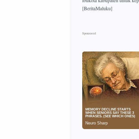
ibukota kabupaten untuk kep
[BeritaMaluku]