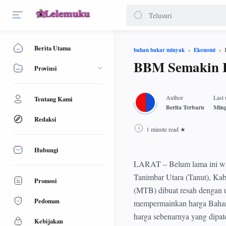
Berita Utama
bahan bakar minyak
Ekonomi
BBM Semakin L
Provinsi
Tentang Kami
Redaksi
1 minute read
Hubungi
LARAT – Belum lama ini wa
Tanimbar Utara (Tanut), Ka
Promosi
(MTB) dibuat resah dengan 
Pedoman
mempermainkan harga Baha
harga sebenarnya yang dipat
Kebijakan