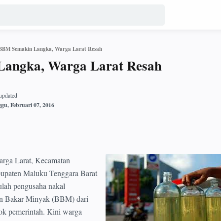
BBM Semakin Langka, Warga Larat Resah
angka, Warga Larat Resah
rga Larat, Kecamatan
bupaten Maluku Tenggara Barat
ulah pengusaha nakal
n Bakar Minyak (BBM) dari
ok pemerintah. Kini warga