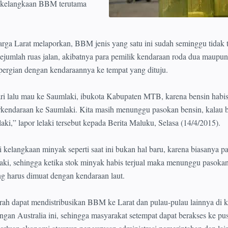
n kelangkaan BBM terutama
warga Larat melaporkan, BBM jenis yang satu ini sudah seminggu tidak t
 sejumlah ruas jalan, akibatnya para pemilik kendaraan roda dua maupu
ergian dengan kendaraannya ke tempat yang dituju.
ri lalu mau ke Saumlaki, ibukota Kabupaten MTB, karena bensin habis
erkendaraan ke Saumlaki. Kita masih menunggu pasokan bensin, kalau 
aki,” lapor lelaki tersebut kepada Berita Maluku, Selasa (14/4/2015).
kelangkaan minyak seperti saat ini bukan hal baru, karena biasanya p
laki, sehingga ketika stok minyak habis terjual maka menunggu paso
ng harus dimuat dengan kendaraan laut.
rah dapat mendistribusikan BBM ke Larat dan pulau-pulau lainnya di 
gan Australia ini, sehingga masyarakat setempat dapat berakses ke pus