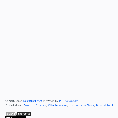
© 2016-
2026
Lelemuku.com
is owned by
PT. Batlax.com
.
Affiliated with
Voice of America
,
VOA Indonesia
,
Tempo
,
BenarNews
,
Teras.id
,
Reuters