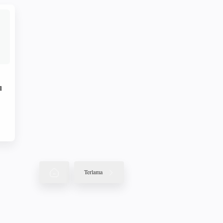
l
Terlama