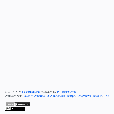
© 2016-
2026
Lelemuku.com
is owned by
PT. Batlax.com
.
Affiliated with
Voice of America
,
VOA Indonesia
,
Tempo
,
BenarNews
,
Teras.id
,
Reuters