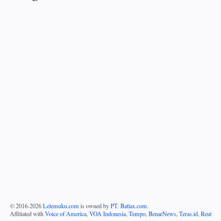
© 2016-
2026
Lelemuku.com
is owned by
PT. Batlax.com
.
Affiliated with
Voice of America
,
VOA Indonesia
,
Tempo
,
BenarNews
,
Teras.id
,
Reuters