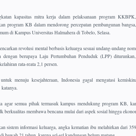
katan kapasitas mitra kerja dalam pelaksanaan program KKBPK,
kan program KB dalam mendorong percepatan pembangunan bangsa,
mum di Kampus Universitas Halmahera di Tobelo, Selasa.
 gencarkan revolusi mental berbasis keluarga sesuai undang-undang nom
n dengan berupaya Laju Pertumbuhan Penduduk (LPP) diturunkan,
lahiran rata-reata 2,1 persen.
 untuk menuju kesejahteraan, Indonesia gagal mengatasi kemiskin
 katanya.
nta agar semua pihak termasuk kampus mendukung program KB, kar
tdk berkualitas membawa bencana mulai dari aspek sosial hingga ekono
 sistem informasi keluarga, angka kematian ibu melahirkan dari 35
n di bawah 21 tahun, karena sel-sel kandungan belum matang.